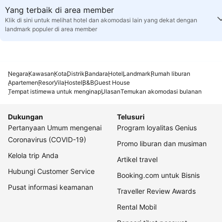
Yang terbaik di area member
Klik di sini untuk melihat hotel dan akomodasi lain yang dekat dengan
landmark populer di area member
Negara
Kawasan
Kota
Distrik
Bandara
Hotel
Landmark
Rumah liburan
Apartemen
Resor
Vila
Hostel
B&B
Guest House
Tempat istimewa untuk menginap
Ulasan
Temukan akomodasi bulanan
Dukungan
Telusuri
Pertanyaan Umum mengenai
Program loyalitas Genius
Coronavirus (COVID-19)
Promo liburan dan musiman
Kelola trip Anda
Artikel travel
Hubungi Customer Service
Booking.com untuk Bisnis
Pusat informasi keamanan
Traveller Review Awards
Rental Mobil