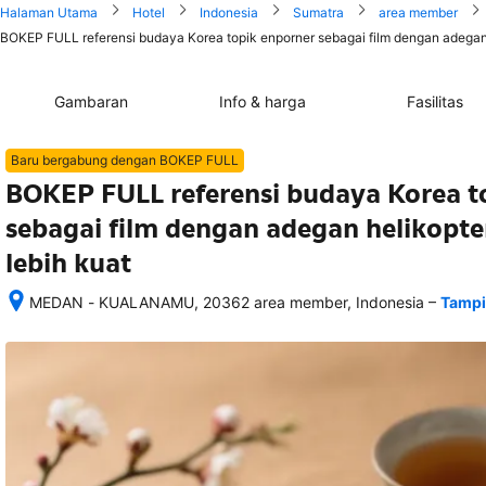
Halaman Utama
Hotel
Indonesia
Sumatra
area member
BOKEP FULL referensi budaya Korea topik enporner sebagai film dengan adegan h
Gambaran
Info & harga
Fasilitas
Baru bergabung dengan BOKEP FULL
BOKEP FULL referensi budaya Korea t
sebagai film dengan adegan helikopte
lebih kuat
–
MEDAN - KUALANAMU, 20362 area member, Indonesia
Tampi
Setelah 
memesan, 
semua 
rincian 
akomodasi 
termasuk 
nomor 
telepon 