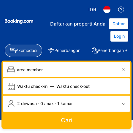
IDR
Daftarkan properti Anda
Daftar
Login
Akomodasi
Penerbangan
Penerbangan + Ho
Waktu check-in
—
Waktu check-out
2 dewasa · 0 anak · 1 kamar
Cari