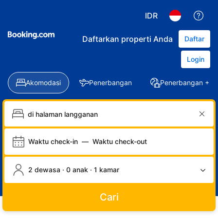
IDR
Daftarkan properti Anda
Daftar
Login
Akomodasi
Penerbangan
Penerbangan + Ho
Waktu check-in
—
Waktu check-out
2 dewasa · 0 anak · 1 kamar
Cari