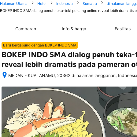
Halaman Utama
Hotel
Indonesia
Sumatra
di halaman langg
BOKEP INDO SMA dialog penuh teka-teki peluang online reveal lebih dramatis p
Gambaran
Info & harga
Fasilitas
Baru bergabung dengan BOKEP INDO SMA
BOKEP INDO SMA dialog penuh teka-t
reveal lebih dramatis pada pameran o
MEDAN - KUALANAMU, 20362 di halaman langganan, Indonesi
Setelah 
memesan, 
semua 
rincian 
akomodasi 
termasuk 
nomor 
telepon 
dan 
alamat 