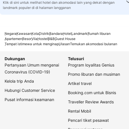
Klik di sini untuk melihat hotel dan akomodasi lain yang dekat dengan
landmark populer di di halaman langganan
Negara
Kawasan
Kota
Distrik
Bandara
Hotel
Landmark
Rumah liburan
Apartemen
Resor
Vila
Hostel
B&B
Guest House
Tempat istimewa untuk menginap
Ulasan
Temukan akomodasi bulanan
Dukungan
Telusuri
Pertanyaan Umum mengenai
Program loyalitas Genius
Coronavirus (COVID-19)
Promo liburan dan musiman
Kelola trip Anda
Artikel travel
Hubungi Customer Service
Booking.com untuk Bisnis
Pusat informasi keamanan
Traveller Review Awards
Rental Mobil
Pencari tiket pesawat