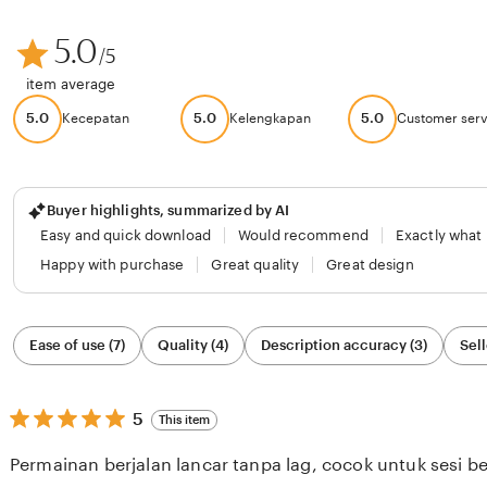
5.0
/5
item average
5.0
5.0
5.0
Kecepatan
Kelengkapan
Customer serv
Buyer highlights, summarized by AI
Easy and quick download
Would recommend
Exactly what
Happy with purchase
Great quality
Great design
Filter
Ease of use (7)
Quality (4)
Description accuracy (3)
Sell
by
category
5
5
This item
out
of
Permainan berjalan lancar tanpa lag, cocok untuk sesi b
5