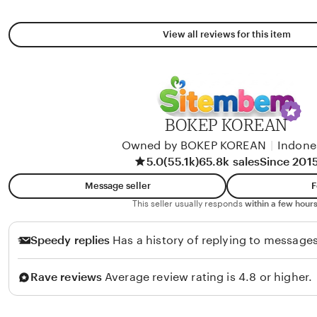
View all reviews for this item
BOKEP KOREAN
Owned by BOKEP KOREAN
|
Indone
5.0
(55.1k)
65.8k sales
Since 201
Message seller
F
This seller usually responds
within a few hours
Speedy replies
Has a history of replying to messages
Rave reviews
Average review rating is 4.8 or higher.