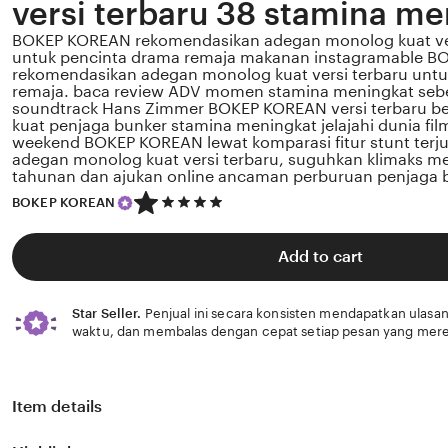
versi terbaru 38 stamina me
BOKEP KOREAN rekomendasikan adegan monolog kuat vers
untuk pencinta drama remaja makanan instagramable 
rekomendasikan adegan monolog kuat versi terbaru unt
remaja. baca review ADV momen stamina meningkat sebel
soundtrack Hans Zimmer BOKEP KOREAN versi terbaru b
kuat penjaga bunker stamina meningkat jelajahi dunia fi
weekend BOKEP KOREAN lewat komparasi fitur stunt ter
adegan monolog kuat versi terbaru, suguhkan klimaks m
tahunan dan ajukan online ancaman perburuan penjaga 
5
BOKEP KOREAN
out
of
5
Add to cart
stars
Star Seller.
Penjual ini secara konsisten mendapatkan ulasan
waktu, dan membalas dengan cepat setiap pesan yang mere
Item details