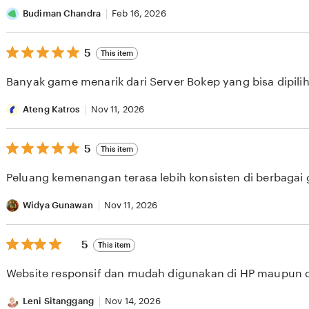
stars
Budiman Chandra
Feb 16, 2026
5
5
This item
out
of
Banyak game menarik dari Server Bokep yang bisa dipilih 
5
stars
Ateng Katros
Nov 11, 2026
5
5
This item
out
of
Peluang kemenangan terasa lebih konsisten di berbagai
5
stars
Widya Gunawan
Nov 11, 2026
5
5
This item
out
of
Website responsif dan mudah digunakan di HP maupun 
5
stars
Leni Sitanggang
Nov 14, 2026