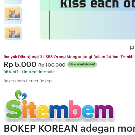
Banyak Dikunjungi 31.555 Orang Mengunjungi Dalam 24 Jam Terakhi
Price:
Rp 5.000
Original
Rp 100,000
New markdown!
Price:
95% off
Limited time sale
Bokep Indo Server Bokep
BOKEP KOREAN adegan mon