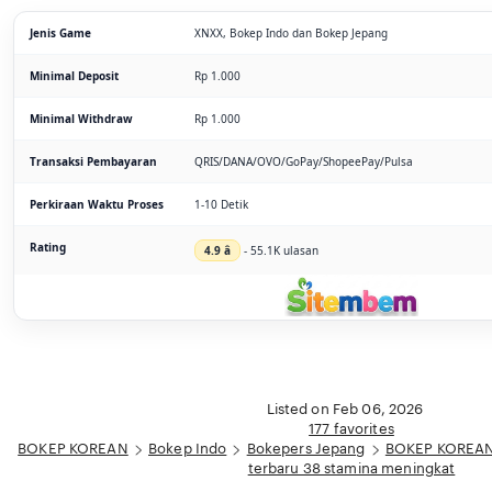
Jenis Game
XNXX, Bokep Indo dan Bokep Jepang
Minimal Deposit
Rp 1.000
Minimal Withdraw
Rp 1.000
Transaksi Pembayaran
QRIS/DANA/OVO/GoPay/ShopeePay/Pulsa
Perkiraan Waktu Proses
1-10 Detik
Rating
4.9 â­
- 55.1K ulasan
Listed on Feb 06, 2026
177 favorites
BOKEP KOREAN
Bokep Indo
Bokepers Jepang
BOKEP KOREAN 
terbaru 38 stamina meningkat