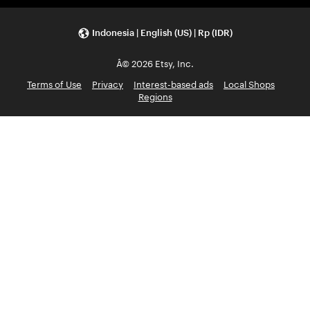
Indonesia | English (US) | Rp (IDR)
Â© 2026 Etsy, Inc.
Terms of Use
Privacy
Interest-based ads
Local Shops
Regions