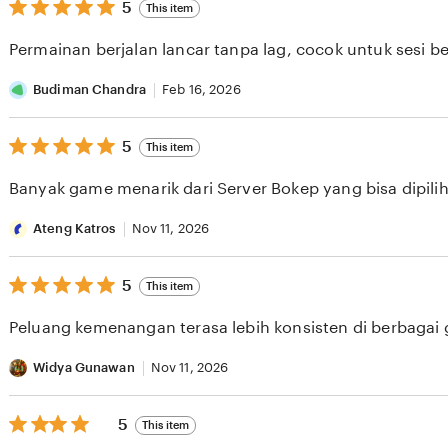
5
5
This item
out
of
Permainan berjalan lancar tanpa lag, cocok untuk sesi b
5
stars
Budiman Chandra
Feb 16, 2026
5
5
This item
out
of
Banyak game menarik dari Server Bokep yang bisa dipilih 
5
stars
Ateng Katros
Nov 11, 2026
5
5
This item
out
of
Peluang kemenangan terasa lebih konsisten di berbagai
5
stars
Widya Gunawan
Nov 11, 2026
5
5
This item
out