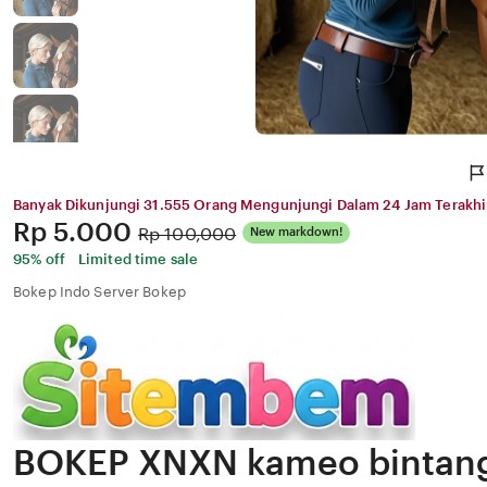
Banyak Dikunjungi 31.555 Orang Mengunjungi Dalam 24 Jam Terakhi
Price:
Rp 5.000
Original
Rp 100,000
New markdown!
Price:
95% off
Limited time sale
Bokep Indo Server Bokep
BOKEP XNXN kameo bintang