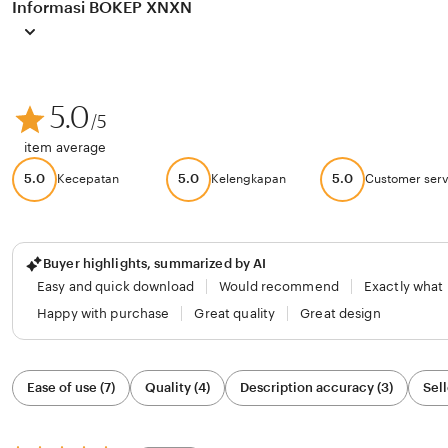
Informasi BOKEP XNXN
5.0
/5
item average
5.0
5.0
5.0
Kecepatan
Kelengkapan
Customer serv
Buyer highlights, summarized by AI
Easy and quick download
Would recommend
Exactly what
Happy with purchase
Great quality
Great design
Filter
Ease of use (7)
Quality (4)
Description accuracy (3)
Sell
by
category