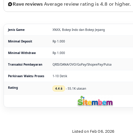
Rave reviews
Average review rating is 4.8 or higher.
Jenis Game
XNXX, Bokep Indo dan Bokep Jepang
Minimal Deposit
Rp 1.000
Minimal Withdraw
Rp 1.000
Transaksi Pembayaran
QRIS/DANA/OVO/GoPay/ShopeePay/Pulsa
Perkiraan Waktu Proses
1-10 Detik
Rating
4.4 â­
- 55.1K ulasan
Listed on Feb 06, 2026