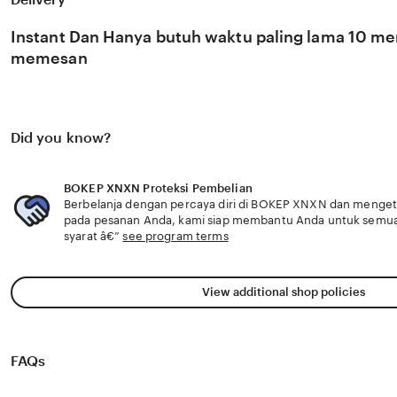
Kesempatan terakhir bulan ini BOKEP XNXN tawarkan kam
pilihan populer karakter kuat, garansi 5 bulan untuk hubu
Kesempatan terakhir bulan ini kunjungi
Instant Dan Hanya butuh waktu paling lama 10 men
memesan
Did you know?
BOKEP XNXN Proteksi Pembelian
Berbelanja dengan percaya diri di BOKEP XNXN dan mengetah
pada pesanan Anda, kami siap membantu Anda untuk semu
syarat â€”
see program terms
View additional shop policies
FAQs