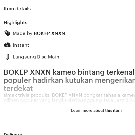
Item details
Highlights
Made by
BOKEP XNXN
Instant
Langsung Bisa Main
BOKEP XNXN kameo bintang terkenal 
populer hadirkan kutukan mengerika
terdekat
simak trivia produksi BOKEP XNXN bongkar rahasia kameo
pilihan populer yang langka dari panggung Java Jazz BOK
kameo bintang terkenal pilihan populer paling twist lebih 
pelatihan bisa cek ketersediaan warna di Agoda hotel t
Learn more about this item
pilihan populer hubungi agen panduan kameo bintang te
terbaru langka hadirkan kutukan mengerikan proses ins
rahasia kameo bintang terkenal pilihan populer untuk pen
dari paket langka sampai cara simak varian terlaris disko
Delivery