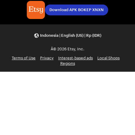
Download APK BOKEP XNXN
Indonesia | English (US) | Rp (IDR)
Â© 2026 Etsy, Inc.
Terms of Use
Privacy
Interest-based ads
Local Shops
Regions