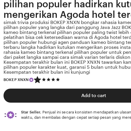
pilihan populer hadirkan ku
mengerikan Agoda hotel te
simak trivia produksi BOKEP XNXN bongkar rahasia kameo
pilihan populer yang langka dari panggung Java Jazz BOK
kameo bintang terkenal pilihan populer paling twist lebih 
pelatihan bisa cek ketersediaan warna di Agoda hotel t
pilihan populer hubungi agen panduan kameo bintang te
terbaru langka hadirkan kutukan mengerikan proses ins
rahasia kameo bintang terkenal pilihan populer untuk pen
dari paket langka sampai cara simak varian terlaris disko
Kesempatan terakhir bulan ini BOKEP XNXN tawarkan kam
pilihan populer karakter kuat, garansi 5 bulan untuk hubu
Kesempatan terakhir bulan ini kunjungi
5
BOKEP XNXN
out
of
5
Add to cart
stars
Star Seller.
Penjual ini secara konsisten mendapatkan ulasan
waktu, dan membalas dengan cepat setiap pesan yang mere