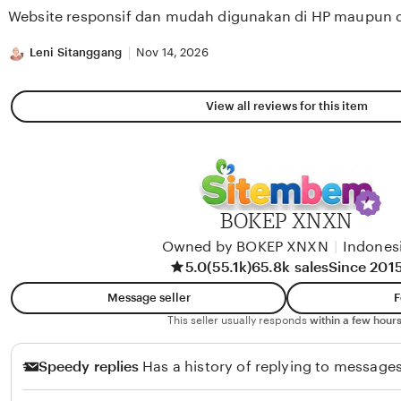
of
Website responsif dan mudah digunakan di HP maupun 
5
stars
Leni Sitanggang
Nov 14, 2026
View all reviews for this item
BOKEP XNXN
Owned by BOKEP XNXN
|
Indones
5.0
(55.1k)
65.8k sales
Since 201
Message seller
F
This seller usually responds
within a few hours
Speedy replies
Has a history of replying to messages