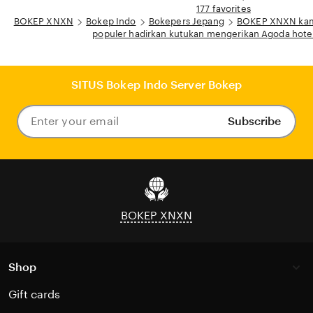
177 favorites
BOKEP XNXN
Bokep Indo
Bokepers Jepang
BOKEP XNXN kame
populer hadirkan kutukan mengerikan Agoda hotel
SITUS Bokep Indo Server Bokep
Subscribe
Enter
your
email
BOKEP XNXN
Shop
Gift cards