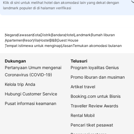
Klik di sini untuk melihat hotel dan akomodasi lain yang dekat dengan
landmark populer di di halaman verifikasi
Negara
Kawasan
Kota
Distrik
Bandara
Hotel
Landmark
Rumah liburan
Apartemen
Resor
Vila
Hostel
B&B
Guest House
Tempat istimewa untuk menginap
Ulasan
Temukan akomodasi bulanan
Dukungan
Telusuri
Pertanyaan Umum mengenai
Program loyalitas Genius
Coronavirus (COVID-19)
Promo liburan dan musiman
Kelola trip Anda
Artikel travel
Hubungi Customer Service
Booking.com untuk Bisnis
Pusat informasi keamanan
Traveller Review Awards
Rental Mobil
Pencari tiket pesawat