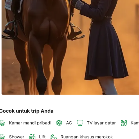
akan 
disertakan 
dalam 
konfirmasi 
pemesanan 
dan 
akun 
Anda.
Cocok untuk trip Anda
Kamar mandi pribadi
AC
TV layar datar
Kam
Shower
Lift
Ruangan khusus merokok