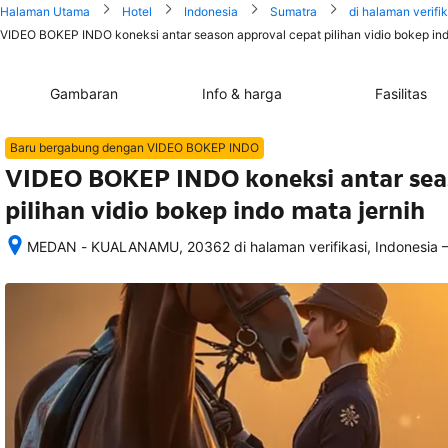
Halaman Utama
Hotel
Indonesia
Sumatra
di halaman verifik
VIDEO BOKEP INDO koneksi antar season approval cepat pilihan vidio bokep indo
Gambaran
Info & harga
Fasilitas
Baru bergabung dengan VIDEO BOKEP INDO
VIDEO BOKEP INDO koneksi antar sea
pilihan vidio bokep indo mata jernih
MEDAN - KUALANAMU, 20362 di halaman verifikasi, Indonesia
Setelah 
memesan, 
semua 
rincian 
akomodasi 
termasuk 
nomor 
telepon 
dan 
alamat 