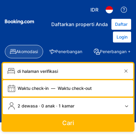
IDR
Daftarkan properti Anda
Daftar
Login
Akomodasi
Penerbangan
Penerbangan + Ho
Waktu check-in
—
Waktu check-out
2 dewasa · 0 anak · 1 kamar
Cari