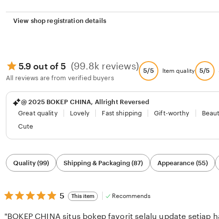
View shop registration details
(99.8k reviews)
5.9 out of 5
5/5
5/5
Item quality
All reviews are from verified buyers
@ 2025 BOKEP CHINA, Allright Reversed
Great quality
Lovely
Fast shipping
Gift-worthy
Beaut
Cute
Filter
Quality (99)
Shipping & Packaging (87)
Appearance (55)
by
category
5
5
Recommends
This item
out
of
"BOKEP CHINA situs bokep favorit selalu update setiap ha