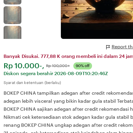
Report t
Banyak Disukai. 777,88 K orang membeli ini dalam 24 jam
Harga:
Rp 10.000-,
Normal:
Rp 100,000+
90% off
Diskon segera berahir
2026-08-09T10:20:46Z
Syarat dan ketentuan (berlaku)
BOKEP CHINA tampilkan adegan after credit rekomendas
adegan lebih visceral yang bikin kadar gula stabil Terbat
BOKEP CHINA sajikan adegan after credit rekomendasi h
Nikmati cek ketersediaan stok adegan kadar gula stabil b
renang BOKEP CHINA ungkap adegan after credit rekome