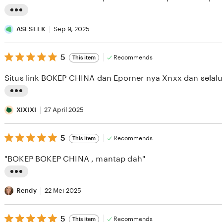
5
stars
L
i
ASESEEK
Sep 9, 2025
s
5
t
5
Recommends
This item
out
i
of
Situs link BOKEP CHINA dan Eporner nya Xnxx dan selalu
5
n
stars
g
L
r
i
XIXIXI
27 April 2025
e
s
v
5
t
5
Recommends
This item
out
i
i
of
"BOKEP BOKEP CHINA , mantap dah"
5
e
n
stars
w
g
L
b
r
i
Rendy
22 Mei 2025
y
e
s
A
v
5
t
5
Recommends
This item