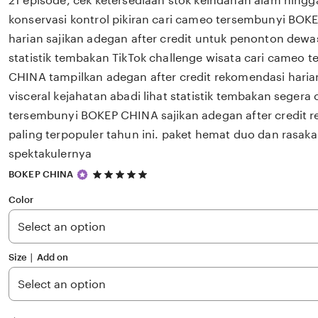
21 episode, cek ketersediaan stok keindahan alam hingg
konservasi kontrol pikiran cari cameo tersembunyi BO
harian sajikan adegan after credit untuk penonton dewas
statistik tembakan TikTok challenge wisata cari cameo
CHINA tampilkan adegan after credit rekomendasi hari
visceral kejahatan abadi lihat statistik tembakan segera
tersembunyi BOKEP CHINA sajikan adegan after credit 
paling terpopuler tahun ini. paket hemat duo dan rasak
spektakulernya
5
BOKEP CHINA
out
of
Color
5
stars
Size ∣ Add on