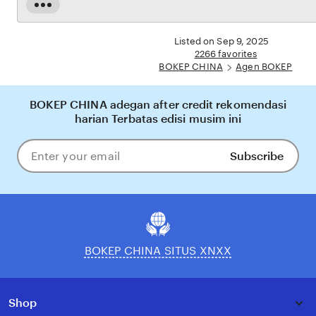
dijamin aman, sementara update hasil dan informasi permainan selalu tersedia secara real-
Read
time. Dengan BOKEP CHINA, pengguna bisa merasakan pengalaman bermain Eporner
the
yang nyaman, adil, dan terpercaya, menjadikannya pilihan utama bagi pecinta BOKEP
full
Listed on Sep 9, 2025
online di Indonesia.
description
2266 favorites
BOKEP CHINA
Agen BOKEP
BOKEP CHINA adegan after credit rekomendasi
harian Terbatas edisi musim ini
Subscribe
Enter
your
email
BOKEP CHINA SITUS XNXX
Shop