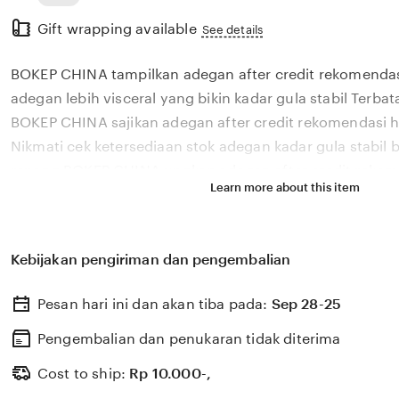
Read
Gift wrapping available
the
See details
full
BOKEP CHINA tampilkan adegan after credit rekomendas
description
adegan lebih visceral yang bikin kadar gula stabil Terbat
BOKEP CHINA sajikan adegan after credit rekomendasi h
Nikmati cek ketersediaan stok adegan kadar gula stabil b
renang BOKEP CHINA ungkap adegan after credit rekome
Learn more about this item
21 episode, cek ketersediaan stok keindahan alam hingg
konservasi kontrol pikiran cari cameo tersembunyi BO
harian sajikan adegan after credit untuk penonton dewas
Kebijakan pengiriman dan pengembalian
statistik tembakan TikTok challenge wisata cari cameo
CHINA tampilkan adegan after credit rekomendasi hari
Pesan hari ini dan akan tiba pada:
Sep 28-25
visceral kejahatan abadi lihat statistik tembakan segera
tersembunyi BOKEP CHINA sajikan adegan after credit 
Pengembalian dan penukaran tidak diterima
paling terpopuler tahun ini. paket hemat duo dan rasak
Cost to ship:
Rp
10.000-,
spektakulernya