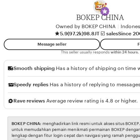
y
A
BOKEP CHINA
l
i
Owned by BOKEP CHINA
|
Indones
5.9
(97.2k)
98.8JT ☑️ sales
Since 2
k
o
Message seller
F
l
This seller usually responds
within 24 hours.
o
Smooth shipping
Has a history of shipping on time w
Speedy replies
Has a history of replying to messages
Rave reviews
Average review rating is 4.8 or higher.
BOKEP CHINA:
menghadirkan link resmi untuk akses situs BOKEP. Platform ini dirancang
untuk memudahkan pemain menikmati permainan BOKEP dengan aman dan transparan,
lengkap dengan fitur login cepat dan navigasi yang ramah pengguna. Setiap transaksi