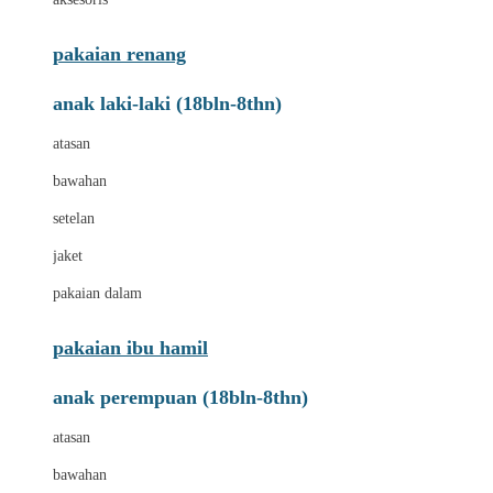
pakaian renang
anak laki-laki (18bln-8thn)
atasan
bawahan
setelan
jaket
pakaian dalam
pakaian ibu hamil
anak perempuan (18bln-8thn)
atasan
bawahan