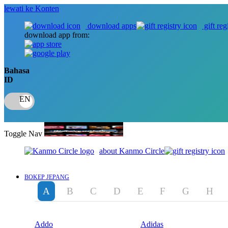
lewati ke Konten
download apps
gift reg
download app from:
Bahasa
ID
Toggle Nav
about Kanmo Circle
BOKEP JEPANG
A
B
C
D
E
F
G
H
Addo
Adidas