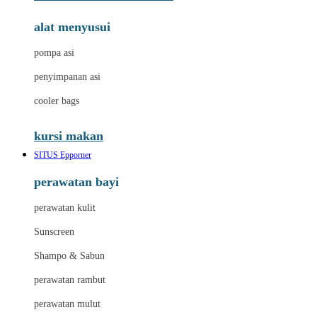
alat menyusui
pompa asi
penyimpanan asi
cooler bags
kursi makan
SITUS Epporner
perawatan bayi
perawatan kulit
Sunscreen
Shampo & Sabun
perawatan rambut
perawatan mulut