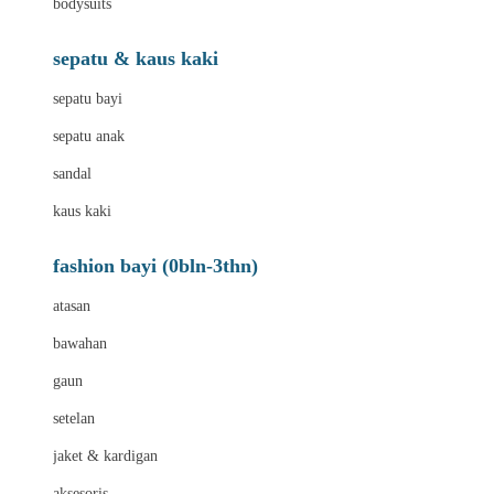
bodysuits
sepatu & kaus kaki
sepatu bayi
sepatu anak
sandal
kaus kaki
fashion bayi (0bln-3thn)
atasan
bawahan
gaun
setelan
jaket & kardigan
aksesoris