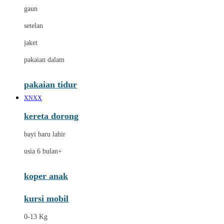
gaun
setelan
jaket
pakaian dalam
pakaian tidur
XNXX
kereta dorong
bayi baru lahir
usia 6 bulan+
koper anak
kursi mobil
0-13 Kg