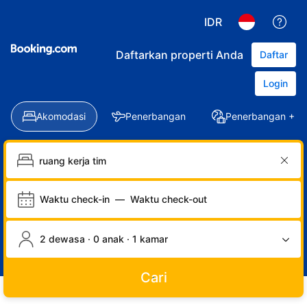
IDR
Daftarkan properti Anda
Daftar
Login
Akomodasi
Penerbangan
Penerbangan + Ho
Waktu check-in
—
Waktu check-out
2 dewasa · 0 anak · 1 kamar
Cari