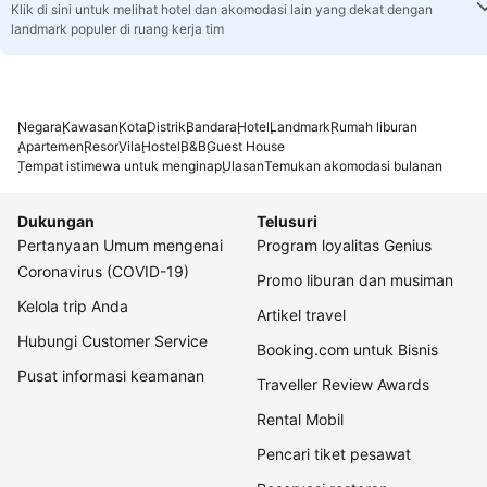
Klik di sini untuk melihat hotel dan akomodasi lain yang dekat dengan
landmark populer di ruang kerja tim
Negara
Kawasan
Kota
Distrik
Bandara
Hotel
Landmark
Rumah liburan
Apartemen
Resor
Vila
Hostel
B&B
Guest House
Tempat istimewa untuk menginap
Ulasan
Temukan akomodasi bulanan
Dukungan
Telusuri
Pertanyaan Umum mengenai
Program loyalitas Genius
Coronavirus (COVID-19)
Promo liburan dan musiman
Kelola trip Anda
Artikel travel
Hubungi Customer Service
Booking.com untuk Bisnis
Pusat informasi keamanan
Traveller Review Awards
Rental Mobil
Pencari tiket pesawat