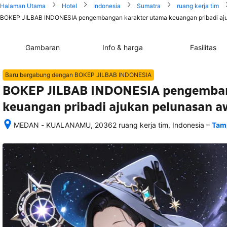
Halaman Utama
Hotel
Indonesia
Sumatra
ruang kerja tim
BOKEP JILBAB INDONESIA pengembangan karakter utama keuangan pribadi ajuka
Gambaran
Info & harga
Fasilitas
Baru bergabung dengan BOKEP JILBAB INDONESIA
BOKEP JILBAB INDONESIA pengemban
keuangan pribadi ajukan pelunasan aw
–
MEDAN - KUALANAMU, 20362 ruang kerja tim, Indonesia
Tamp
Setelah 
memesan, 
semua 
rincian 
akomodasi 
termasuk 
nomor 
telepon 
dan 
alamat 