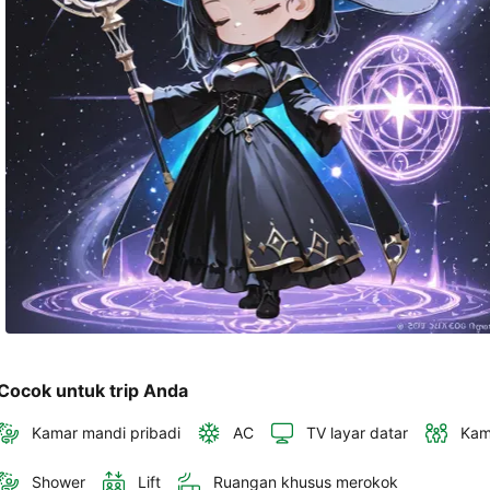
akan 
disertakan 
dalam 
konfirmasi 
pemesanan 
dan 
akun 
Anda.
Cocok untuk trip Anda
Kamar mandi pribadi
AC
TV layar datar
Kam
Shower
Lift
Ruangan khusus merokok