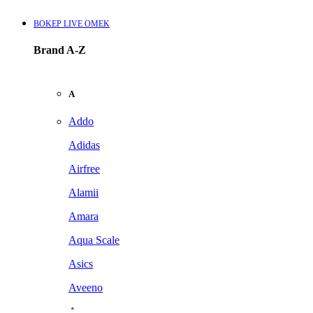
BOKEP LIVE OMEK
Brand A-Z
A
Addo
Adidas
Airfree
Alamii
Amara
Aqua Scale
Asics
Aveeno
Awan