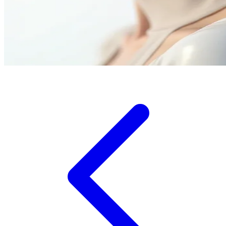
Twistshake
TY Toys
U
V
Veja
Vitaflow
Vtech
W
Waterland
Wellness
X