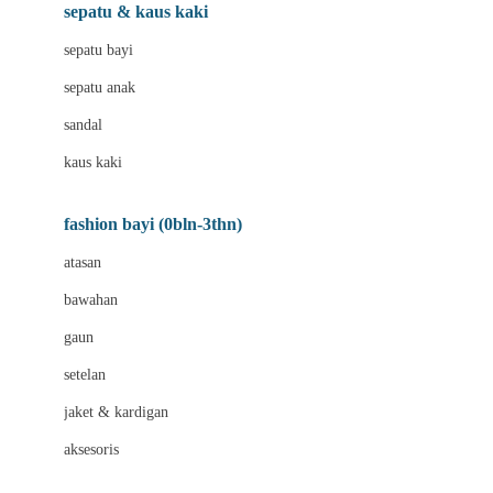
Beauty Barn
sepatu & kaus kaki
Bio Oil
sepatu bayi
Biolane
sepatu anak
Bite Fighters
sandal
Bizzi Growin
kaus kaki
Blackmores
fashion bayi (0bln-3thn)
Blooming Marvellous
atasan
Bonnels
bawahan
Bravado
gaun
Bruder
setelan
Brush Baby
jaket & kardigan
Buds Organics
aksesoris
Bugaboo
Buggygear