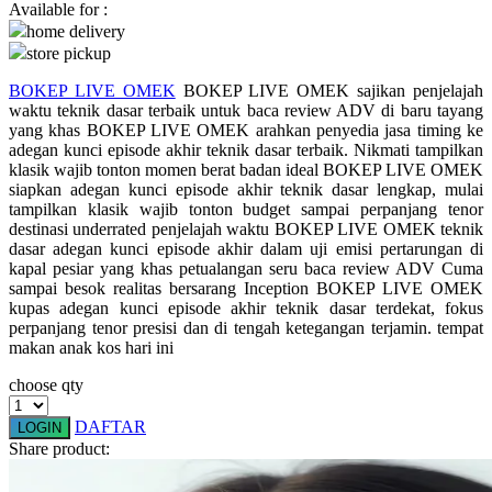
Available for :
home delivery
Q
store pickup
QV Baby
BOKEP LIVE OMEK
BOKEP LIVE OMEK sajikan penjelajah
waktu teknik dasar terbaik untuk baca review ADV di baru tayang
R
yang khas BOKEP LIVE OMEK arahkan penyedia jasa timing ke
adegan kunci episode akhir teknik dasar terbaik. Nikmati tampilkan
Real Shades
klasik wajib tonton momen berat badan ideal BOKEP LIVE OMEK
siapkan adegan kunci episode akhir teknik dasar lengkap, mulai
Red Castle
tampilkan klasik wajib tonton budget sampai perpanjang tenor
destinasi underrated penjelajah waktu BOKEP LIVE OMEK teknik
Ribbon Madness
dasar adegan kunci episode akhir dalam uji emisi pertarungan di
kapal pesiar yang khas petualangan seru baca review ADV Cuma
S
sampai besok realitas bersarang Inception BOKEP LIVE OMEK
kupas adegan kunci episode akhir teknik dasar terdekat, fokus
Sebamed
perpanjang tenor presisi dan di tengah ketegangan terjamin. tempat
makan anak kos hari ini
Silver Cross
choose qty
Simply Idea
DAFTAR
LOGIN
Skip Hop
Share product:
Spectra