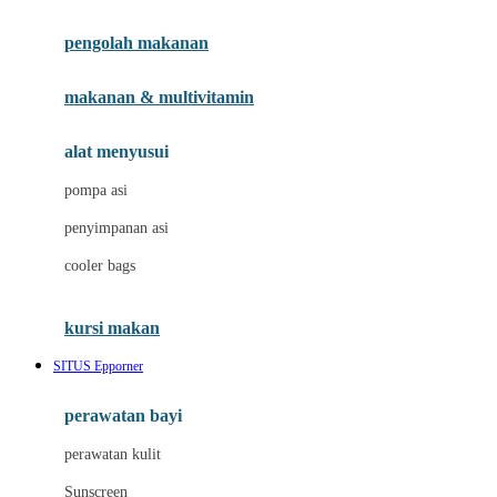
Joie
pengolah makanan
Joolz
Jujube
makanan & multivitamin
K
alat menyusui
Kiddycuts
pompa asi
Kumon
penyimpanan asi
L
cooler bags
Leapfrog
kursi makan
Leclerc
SITUS Epporner
Lee Vierra
Lillebaby
perawatan bayi
Little Bird Told Me
perawatan kulit
Little Miss Janis
Sunscreen