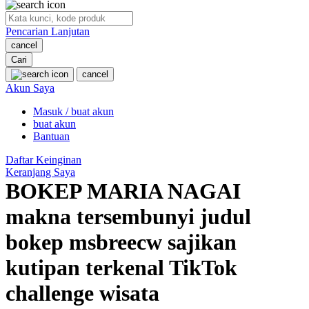
O
Pencarian Lanjutan
Oh Ma Grain
cancel
Okiedog
Cari
cancel
P
Akun Saya
Masuk / buat akun
Peachy
buat akun
Phil & Ted's
Bantuan
Philips Avent
Daftar Keinginan
Keranjang Saya
Pigeon
BOKEP MARIA NAGAI
Playgro
makna tersembunyi judul
Poled Global
bokep msbreecw sajikan
Ponycycle
kutipan terkenal TikTok
Puma
challenge wisata
Pureats