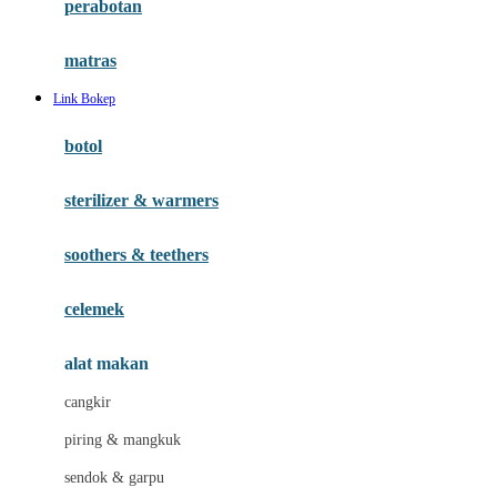
perabotan
Happy Tummy
Hauck
matras
Havaianas
Link Bokep
Hegen
botol
Hot Wheels
sterilizer & warmers
Hybrid
soothers & teethers
I
Inlacta DHA
celemek
Interlac
alat makan
Ivenet
cangkir
J
piring & mangkuk
Jack N Jill
sendok & garpu