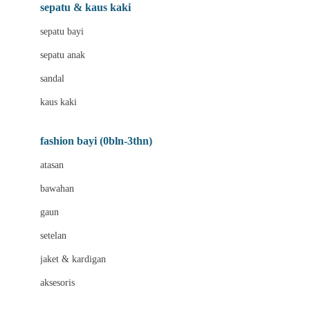
Beauty Barn
sepatu & kaus kaki
Bio Oil
sepatu bayi
Biolane
sepatu anak
Bite Fighters
sandal
Bizzi Growin
kaus kaki
Blackmores
fashion bayi (0bln-3thn)
Blooming Marvellous
atasan
Bonnels
bawahan
Bravado
gaun
Bruder
setelan
Brush Baby
jaket & kardigan
Buds Organics
aksesoris
Bugaboo
Buggygear