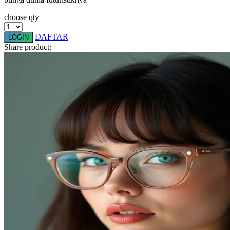
Squishmallows
choose qty
Starbooks
DAFTAR
LOGIN
Stick-O
Share product:
Stokke
Sudocrem
Sumimo
Sunnylife
Sun-Staches
Swimava
T
Tommee Tippee
Trunki
Tutti Bambini