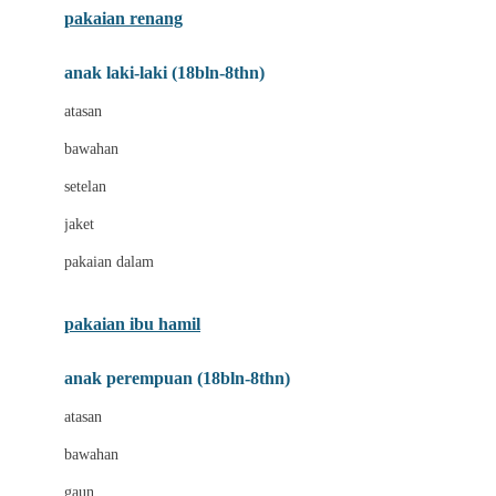
pakaian renang
Bumkins
anak laki-laki (18bln-8thn)
C
atasan
Cetaphil
bawahan
Chicco
setelan
Childlife
jaket
Clevamama
pakaian dalam
Cocolatte
Cottonseeds
pakaian ibu hamil
Cozy N Safe
anak perempuan (18bln-8thn)
Crane
atasan
Cybex
bawahan
D
gaun