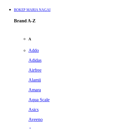
BOKEP MARIA NAGAI
Brand A-Z
A
Addo
Adidas
Airfree
Alamii
Amara
Aqua Scale
Asics
Aveeno
Awan