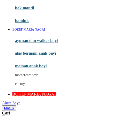
Moby
bak mandi
Momami
handuk
Mothercare
BOKEP MARIA NAGAI
Mustela
ayunan dan walker bayi
My Buddy Tag
My K
alas bermain anak bayi
N
mainan anak bayi
Naif
mothercare toys
Nike
elc toys
Nordic Natural
BOKEP MARIA NAGAI
Nuby
Akun Saya
Nuna
Masuk
Cari