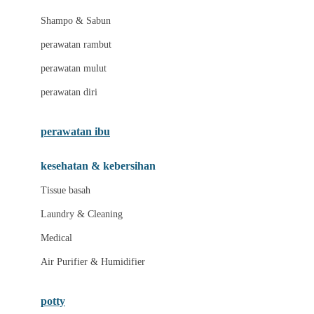
London Taxi
Shampo & Sabun
Love To Dream
perawatan rambut
perawatan mulut
M
perawatan diri
Magformers
Mama's Choice
perawatan ibu
Mamas&Papas
kesehatan & kebersihan
Mamaway
Tissue basah
Maxi Cosi
Laundry & Cleaning
Megabloks
Medical
Micro
Air Purifier & Humidifier
MiDeer
Mimi & Lula
potty
Mini Monkey