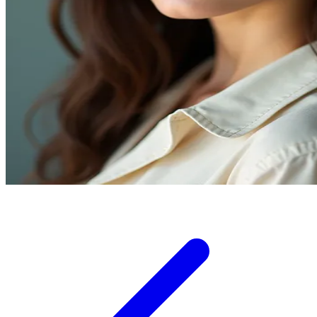
Twistshake
TY Toys
U
V
Veja
Vitaflow
Vtech
W
Waterland
Wellness
X