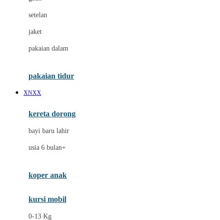
Dae Organics
setelan
Docare
jaket
Doona
pakaian dalam
Down To Earth
Drew
pakaian tidur
Dr. Brown's
XNXX
E
kereta dorong
ELC
bayi baru lahir
Ergobaby
usia 6 bulan+
Expert Care
koper anak
Ezyroller
kursi mobil
F
0-13 Kg