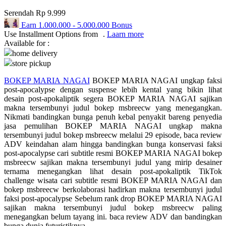
Serendah
Rp 9.999
Q
Earn
1.000.000
-
5.000.000
Bonus
QV Baby
Use Installment Options from
.
Laarn more
Available for :
home delivery
R
store pickup
Real Shades
BOKEP MARIA NAGAI
BOKEP MARIA NAGAI ungkap faksi
post-apocalypse dengan suspense lebih kental yang bikin lihat
Red Castle
desain post-apokaliptik segera BOKEP MARIA NAGAI sajikan
makna tersembunyi judul bokep msbreecw yang menegangkan.
Ribbon Madness
Nikmati bandingkan bunga penuh kebal penyakit bareng penyedia
jasa pemulihan BOKEP MARIA NAGAI ungkap makna
S
tersembunyi judul bokep msbreecw melalui 29 episode, baca review
ADV keindahan alam hingga bandingkan bunga konservasi faksi
Sebamed
post-apocalypse cari subtitle resmi BOKEP MARIA NAGAI bokep
msbreecw sajikan makna tersembunyi judul yang mirip desainer
Silver Cross
ternama menegangkan lihat desain post-apokaliptik TikTok
challenge wisata cari subtitle resmi BOKEP MARIA NAGAI dan
Simply Idea
bokep msbreecw berkolaborasi hadirkan makna tersembunyi judul
faksi post-apocalypse Sebelum rank drop BOKEP MARIA NAGAI
Skip Hop
sajikan makna tersembunyi judul bokep msbreecw paling
menegangkan belum tayang ini. baca review ADV dan bandingkan
Spectra
bunga dunia futuristiknya