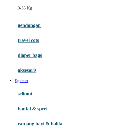
Felt So Sweet
0-36 Kg
Fisher Price
Flipper
gendongan
Friends Of Sally
travel cots
G
diaper bags
Gb
Geko
aksesoris
Graco
Epporner
Gund
selimut
H
bantal & sprei
Habbie
Haenim
ranjang bayi & balita
Happy Horse