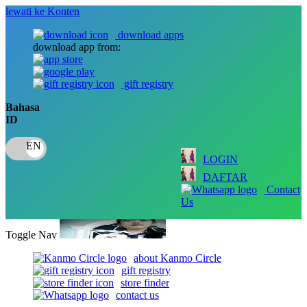
lewati ke Konten
download apps
download app from:
gift registry
Bahasa
ID
LOGIN
DAFTAR
Contact
Us
Toggle Nav
about Kanmo Circle
gift registry
store finder
contact us