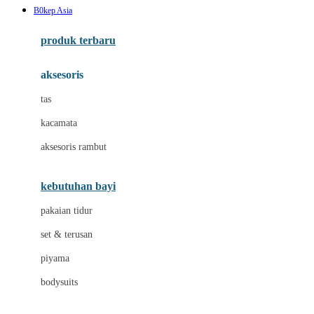
B0kep Asia
Azetabio
produk terbaru
B
aksesoris
Baabaasheepz
tas
Babiators
kacamata
Baby Dove
aksesoris rambut
Baby Jogger
Baby Rovega
kebutuhan bayi
Babybee
pakaian tidur
Banana Boat
set & terusan
Banz
piyama
Barbie
bodysuits
Beaba