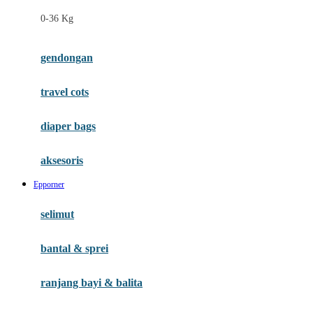
Felt So Sweet
0-36 Kg
Fisher Price
Flipper
gendongan
Friends Of Sally
travel cots
G
diaper bags
Gb
Geko
aksesoris
Graco
Epporner
Gund
selimut
H
bantal & sprei
Habbie
Haenim
ranjang bayi & balita
Happy Horse