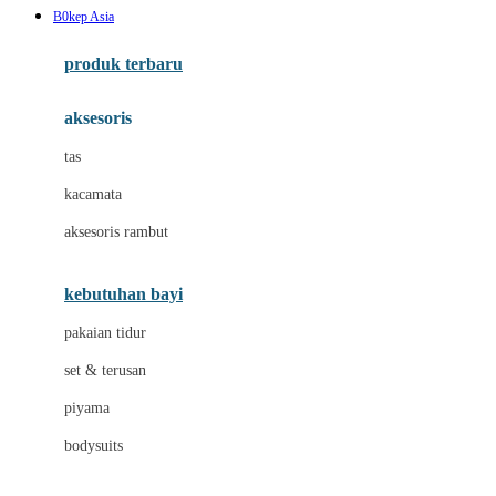
B0kep Asia
Azetabio
produk terbaru
B
aksesoris
Baabaasheepz
tas
Babiators
kacamata
Baby Dove
aksesoris rambut
Baby Jogger
Baby Rovega
kebutuhan bayi
Babybee
pakaian tidur
Banana Boat
set & terusan
Banz
piyama
Barbie
bodysuits
Beaba