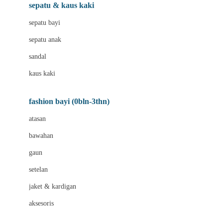
Beauty Barn
sepatu & kaus kaki
Bio Oil
sepatu bayi
Biolane
sepatu anak
Bite Fighters
sandal
Bizzi Growin
kaus kaki
Blackmores
fashion bayi (0bln-3thn)
Blooming Marvellous
atasan
Bonnels
bawahan
Bravado
gaun
Bruder
setelan
Brush Baby
jaket & kardigan
Buds Organics
aksesoris
Bugaboo
Buggygear