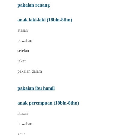
pakaian renang
Bumkins
anak laki-laki (18bln-8thn)
C
atasan
Cetaphil
bawahan
Chicco
setelan
Childlife
jaket
Clevamama
pakaian dalam
Cocolatte
Cottonseeds
pakaian ibu hamil
Cozy N Safe
anak perempuan (18bln-8thn)
Crane
atasan
Cybex
bawahan
D
gaun