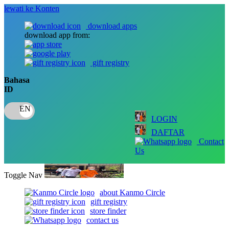
lewati ke Konten
download apps
download app from:
gift registry
Bahasa
ID
LOGIN
DAFTAR
Contact
Us
Toggle Nav
about Kanmo Circle
gift registry
store finder
contact us