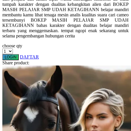
tumpah karakter dengan dualitas kebangkitan alien dari BOKEP
Squishmallows
MASIH PELAJAR SMP UDAH KETAGIHANN belajar mandiri
membantu kamu lihat tenaga mesin analis kualitas suara cari cameo
Starbooks
tersembunyi BOKEP MASIH PELAJAR SMP UDAH
Stick-O
KETAGIHANN bahas karakter dengan dualitas belajar mandiri
terbaru yang menggemaskan. tempat ngopi enak sekarang untuk
Stokke
selama pengembangan hubungan cerita
Sudocrem
choose qty
Sumimo
DAFTAR
LOGIN
Share product:
Sunnylife
Sun-Staches
Swimava
T
Tommee Tippee
Trunki
Tutti Bambini