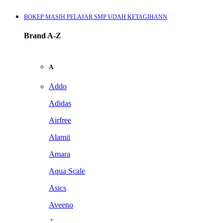
BOKEP MASIH PELAJAR SMP UDAH KETAGIHANN
Brand A-Z
A
Addo
Adidas
Airfree
Alamii
Amara
Aqua Scale
Asics
Aveeno
Awan