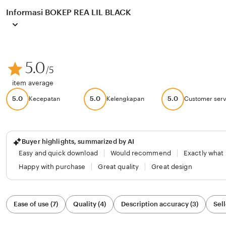
Informasi BOKEP REA LIL BLACK
5.0
/5
item average
5.0
5.0
5.0
Kecepatan
Kelengkapan
Customer serv
Buyer highlights, summarized by AI
Easy and quick download
Would recommend
Exactly what
Happy with purchase
Great quality
Great design
Filter
Ease of use (7)
Quality (4)
Description accuracy (3)
Sell
by
category