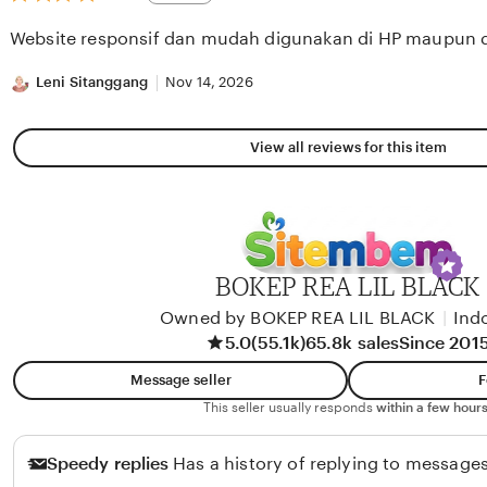
out
of
Website responsif dan mudah digunakan di HP maupun 
5
stars
Leni Sitanggang
Nov 14, 2026
View all reviews for this item
BOKEP REA LIL BLACK
Owned by BOKEP REA LIL BLACK
|
Ind
5.0
(55.1k)
65.8k sales
Since 201
Message seller
F
This seller usually responds
within a few hours
Speedy replies
Has a history of replying to messages