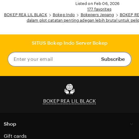
Listed on Feb 06, 2026
177 favorites
BOKEP REA LIL BLACK
Bokep Indo
Bokepers Jepang
BOKEP REA
dalam plot catatan penting adegan lebih brutal untuk pel
SITUS Bokep Indo Server Bokep
Subscribe
Enter
your
email
BOKEP REA LIL BLACK
Shop
Gift cards