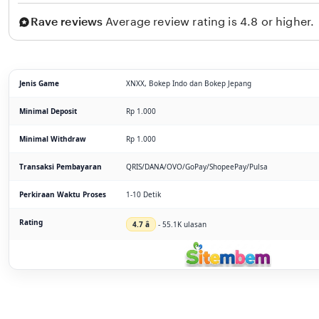
Rave reviews
Average review rating is 4.8 or higher.
Jenis Game
XNXX, Bokep Indo dan Bokep Jepang
Minimal Deposit
Rp 1.000
Minimal Withdraw
Rp 1.000
Transaksi Pembayaran
QRIS/DANA/OVO/GoPay/ShopeePay/Pulsa
Perkiraan Waktu Proses
1-10 Detik
Rating
4.7 â­
- 55.1K ulasan