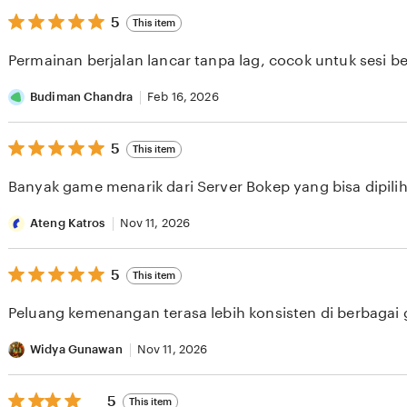
5
5
This item
out
of
Permainan berjalan lancar tanpa lag, cocok untuk sesi b
5
stars
Budiman Chandra
Feb 16, 2026
5
5
This item
out
of
Banyak game menarik dari Server Bokep yang bisa dipilih 
5
stars
Ateng Katros
Nov 11, 2026
5
5
This item
out
of
Peluang kemenangan terasa lebih konsisten di berbagai
5
stars
Widya Gunawan
Nov 11, 2026
5
5
This item