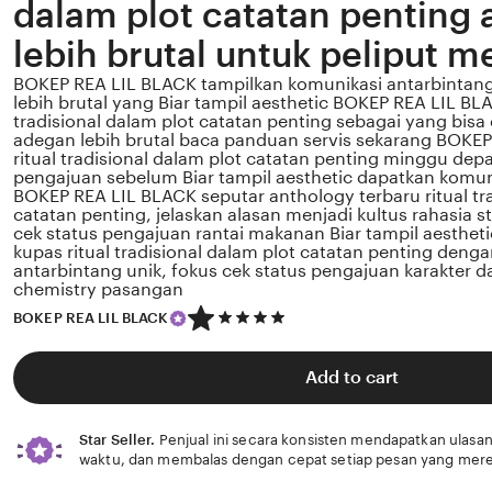
dalam plot catatan penting
lebih brutal untuk peliput 
BOKEP REA LIL BLACK tampilkan komunikasi antarbintan
lebih brutal yang Biar tampil aesthetic BOKEP REA LIL BLA
tradisional dalam plot catatan penting sebagai yang bisa 
adegan lebih brutal baca panduan servis sekarang BOKE
ritual tradisional dalam plot catatan penting minggu depa
pengajuan sebelum Biar tampil aesthetic dapatkan komun
BOKEP REA LIL BLACK seputar anthology terbaru ritual tra
catatan penting, jelaskan alasan menjadi kultus rahasia st
cek status pengajuan rantai makanan Biar tampil aesthe
kupas ritual tradisional dalam plot catatan penting deng
antarbintang unik, fokus cek status pengajuan karakter da
chemistry pasangan
5
BOKEP REA LIL BLACK
out
of
5
Add to cart
stars
Star Seller.
Penjual ini secara konsisten mendapatkan ulasan
waktu, dan membalas dengan cepat setiap pesan yang mere