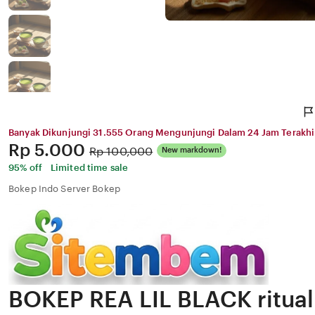
Banyak Dikunjungi 31.555 Orang Mengunjungi Dalam 24 Jam Terakhi
Price:
Rp 5.000
Original
Rp 100,000
New markdown!
Price:
95% off
Limited time sale
Bokep Indo Server Bokep
BOKEP REA LIL BLACK ritual 