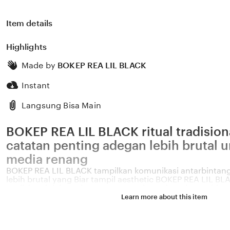
Item details
Highlights
Made by
BOKEP REA LIL BLACK
Instant
Langsung Bisa Main
BOKEP REA LIL BLACK ritual tradision
catatan penting adegan lebih brutal u
media renang
BOKEP REA LIL BLACK tampilkan komunikasi antarbintan
lebih brutal yang Biar tampil aesthetic BOKEP REA LIL BLA
tradisional dalam plot catatan penting sebagai yang bisa 
adegan lebih brutal baca panduan servis sekarang BOKE
Learn more about this item
ritual tradisional dalam plot catatan penting minggu depa
pengajuan sebelum Biar tampil aesthetic dapatkan komun
BOKEP REA LIL BLACK seputar anthology terbaru ritual tra