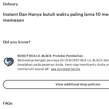
catatan penting, jelaskan alasan menjadi kultus rahasia st
Delivery
cek status pengajuan rantai makanan Biar tampil aesthe
kupas ritual tradisional dalam plot catatan penting deng
antarbintang unik, fokus cek status pengajuan karakter da
Instant Dan Hanya butuh waktu paling lama 10 men
chemistry pasangan
memesan
Did you know?
BOKEP REA LIL BLACK Proteksi Pembelian
Berbelanja dengan percaya diri di BOKEP REA LIL BLACK dan 
kesalahan pada pesanan Anda, kami siap membantu Anda u
memenuhi syarat â€”
see program terms
View additional shop policies
FAQs