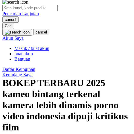
O
Pencarian Lanjutan
Oh Ma Grain
cancel
Okiedog
Cari
cancel
P
Akun Saya
Masuk / buat akun
Peachy
buat akun
Phil & Ted's
Bantuan
Philips Avent
Daftar Keinginan
Keranjang Saya
Pigeon
BOKEP TERBARU 2025
Playgro
kameo bintang terkenal
Poled Global
kamera lebih dinamis porno
Ponycycle
video indonesia dipuji kritikus
Puma
film
Pureats