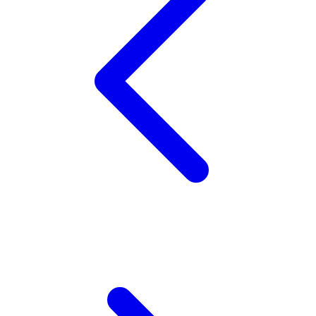
Xootz
Y
Yamatoya
Z
Zaxy
Zoggs
0-9
4Moms
59S