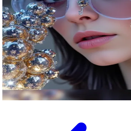
Twistshake
TY Toys
U
V
Veja
Vitaflow
Vtech
W
Waterland
Wellness
X