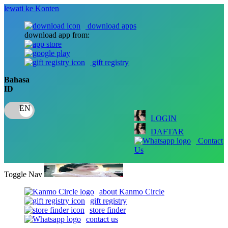
lewati ke Konten
download apps
download app from:
gift registry
Bahasa
ID
LOGIN
DAFTAR
Contact
Us
Toggle Nav
about Kanmo Circle
gift registry
store finder
contact us