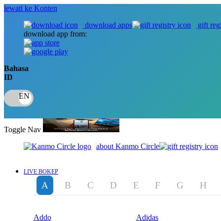
lewati ke Konten
download apps
gift reg
download app from:
Bahasa
ID
Toggle Nav
about Kanmo Circle
LIVE BOKEP
A
B
C
D
E
F
G
H
Addo
Adidas