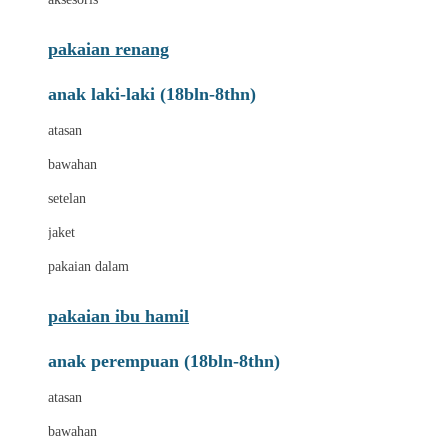
pakaian renang
anak laki-laki (18bln-8thn)
atasan
bawahan
setelan
jaket
pakaian dalam
pakaian ibu hamil
anak perempuan (18bln-8thn)
atasan
bawahan